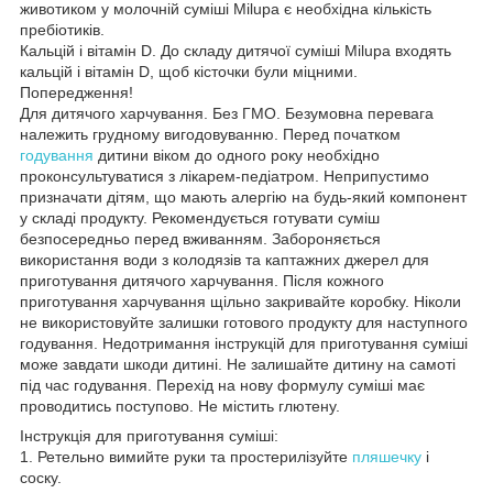
животиком у молочній суміші Milupa є необхідна кількість
пребіотиків.
Кальцій і вітамін D. До складу дитячої суміші Milupa входять
кальцій і вітамін D, щоб кісточки були міцними.
Попередження!
Для дитячого харчування. Без ГМО. Безумовна перевага
належить грудному вигодовуванню. Перед початком
годування
дитини віком до одного року необхідно
проконсультуватися з лікарем-педіатром. Неприпустимо
призначати дітям, що мають алергію на будь-який компонент
у складі продукту. Рекомендується готувати суміш
безпосередньо перед вживанням. Забороняється
використання води з колодязів та каптажних джерел для
приготування дитячого харчування. Після кожного
приготування харчування щільно закривайте коробку. Ніколи
не використовуйте залишки готового продукту для наступного
годування. Недотримання інструкцій для приготування суміші
може завдати шкоди дитині. Не залишайте дитину на самоті
під час годування. Перехід на нову формулу суміші має
проводитись поступово. Не містить глютену.
Інструкція для приготування суміші:
1. Ретельно вимийте руки та простерилізуйте
пляшечку
і
соску.