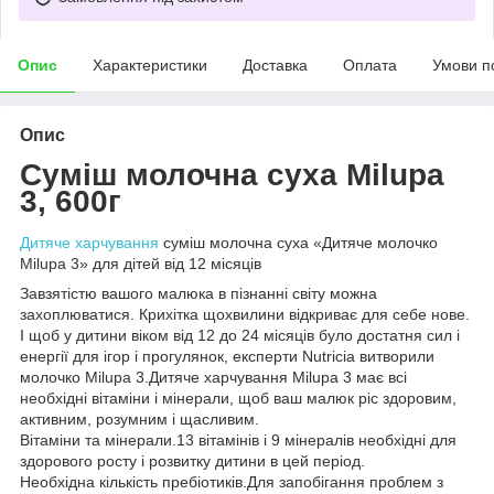
Опис
Характеристики
Доставка
Оплата
Умови п
Опис
Суміш молочна суха Milupa
3, 600г
Дитяче харчування
суміш молочна суха «Дитяче молочко
Milupa 3» для дітей від 12 місяців
Завзятістю вашого малюка в пізнанні світу можна
захоплюватися. Крихітка щохвилини відкриває для себе нове.
І щоб у дитини віком від 12 до 24 місяців було достатня сил і
енергії для ігор і прогулянок, експерти Nutricia витворили
молочко Milupa 3.Дитяче харчування Milupa 3 має всі
необхідні вітаміни і мінерали, щоб ваш малюк ріс здоровим,
активним, розумним і щасливим.
Вітаміни та мінерали.13 вітамінів і 9 мінералів необхідні для
здорового росту і розвитку дитини в цей період.
Необхідна кількість пребіотиків.Для запобігання проблем з