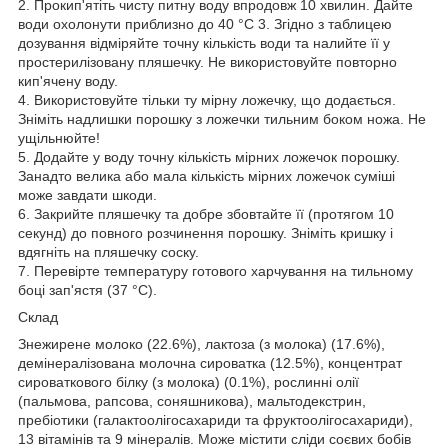
2. Прокип'ятіть чисту питну воду впродовж 10 хвилин. Дайте
води охолонути приблизно до 40 °С 3. Згідно з таблицею
дозування відміряйте точну кількість води та налийте її у
простерилізовану пляшечку. Не використовуйте повторно
кип'ячену воду.
4. Використовуйте тільки ту мірну ложечку, що додається.
Зніміть надлишки порошку з ложечки тильним боком ножа. Не
ущільнюйте!
5. Додайте у воду точну кількість мірних ложечок порошку.
Занадто велика або мала кількість мірних ложечок суміші
може завдати шкоди.
6. Закрийте пляшечку та добре збовтайте її (протягом 10
секунд) до повного розчинення порошку. Зніміть кришку і
вдягніть на пляшечку соску.
7. Перевірте температуру готового харчування на тильному
боці зап'ястя (37 °С).
Склад
Знежирене молоко (22.6%), лактоза (з молока) (17.6%),
демінералізована молочна сироватка (12.5%), концентрат
сироваткового білку (з молока) (0.1%), рослинні олії
(пальмова, рапсова, соняшникова), мальтодекстрин,
пребіотики (галактоолігосахариди та фруктоолігосахариди),
13 вітамінів та 9 мінералів. Може містити сліди соєвих бобів