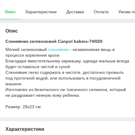
Опис
Характеристики
Доставка
Оплата
Умови п
Опис
Слинявчик силіконовий Canpol babies-74/020
Мягкий силиконовый
слюнявчик
- незаменимая вещь в
процессе кормления крохи.
Благодаря вместительному кармашку, одежда малыша всегда
будет оставаться чистой и сухой.
Слюнявчик легко содержать в чистоте, достаточно промыть
под проточной водой, или использовать в посудомоечной
машине.
Изготовлен из безопасного не токсичного силикона, который
не раздражает нежную кожу ребенка.
Размер: 28х23 см.
Характеристики