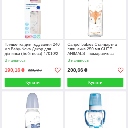
Пляшечка для годування 240
Canpol babies Стандартна
мл Baby-Nova Декор для
пляшечка 250 мл CUTE
дівчинки (Бебі-нова) 47010/2
ANIMALS - помаранчева
11/841
В наявності
В наявності
190,16
208,66
₴
₴
223,72 ₴
Купити
Купити