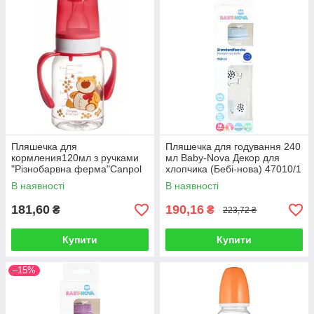
Пляшечка для
Пляшечка для годування 240
кормления120мл з ручками
мл Baby-Nova Декор для
"Різнобарвна ферма"Canpol
хлопчика (Бебі-нова) 47010/1
11/823
В наявності
В наявності
181,60
190,16
₴
₴
223,72 ₴
Купити
Купити
–15%