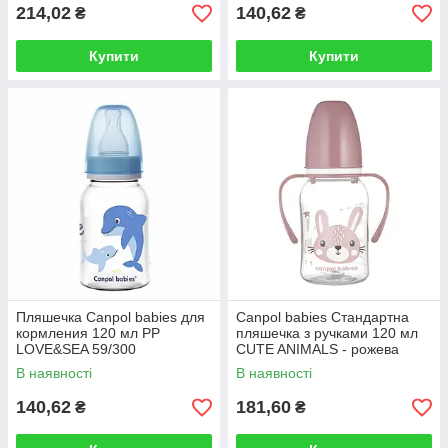
214,02
140,62
₴
₴
Купити
Купити
Пляшечка Canpol babies для
Canpol babies Стандартна
кормления 120 мл PP
пляшечка з ручками 120 мл
LOVE&SEA 59/300
CUTE ANIMALS - рожева
11/823
В наявності
В наявності
140,62
181,60
₴
₴