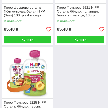
Пюре фруктове органік
Пюре Фруктове 8521 HIPP
Яблуко-груша-банан HiPP
Органік Яблуко, полуниця,
(Хіпп) 100 гр з 4 місяців
банан з 4 місяців, 100гр.
(Хіпп)
В наявності
В наявності
85,48
85,48
₴
₴
Купити
Купити
Пюре Фруктове 8225 HIPP
Органік Яблуко, персик,